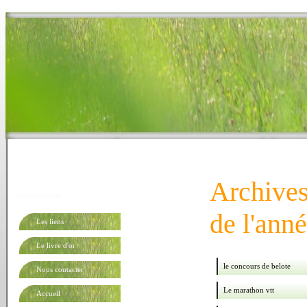
Archives
compteur visite
de l'ann
Les liens
Le livre d'or
le concours de belote
Nous contacter
Le marathon vtt
Accueil